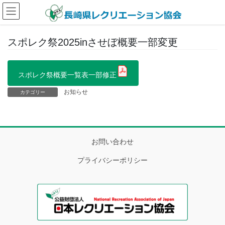
コ
ナ
ン
ビ
テ
ゲ
ン
ー
スポレク祭2025inさせぼ概要一部変更
ツ
シ
へ
ョ
ス
ン
スポレク祭概要一覧表一部修正
キ
に
ッ
移
お知らせ
カテゴリー
プ
動
お問い合わせ
プライバシーポリシー