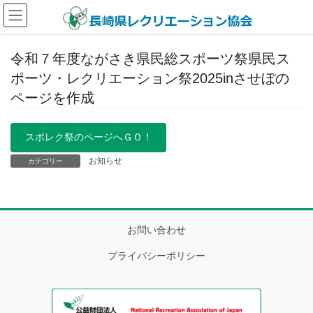
コ
ナ
ン
ビ
テ
ゲ
ン
ー
令和７年度ながさき県民総スポーツ祭県民ス
ツ
シ
ポーツ・レクリエーション祭2025inさせぼの
へ
ョ
ス
ン
ページを作成
キ
に
ッ
移
スポレク祭のページへＧＯ！
プ
動
お知らせ
カテゴリー
お問い合わせ
プライバシーポリシー