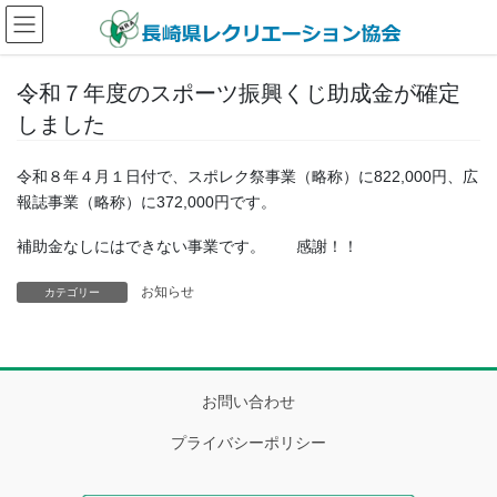
コ
ナ
ン
ビ
テ
ゲ
ン
ー
令和７年度のスポーツ振興くじ助成金が確定
ツ
シ
しました
へ
ョ
ス
ン
キ
に
令和８年４月１日付で、スポレク祭事業（略称）に822,000円、広
ッ
移
報誌事業（略称）に372,000円です。
プ
動
補助金なしにはできない事業です。 感謝！！
お知らせ
カテゴリー
お問い合わせ
プライバシーポリシー