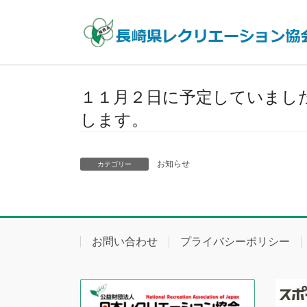
コ
ナ
ン
ビ
テ
ゲ
ン
ー
ツ
シ
へ
ョ
１１月２日に予定していまし
ス
ン
します。
キ
に
ッ
移
プ
動
お知らせ
カテゴリー
お問い合わせ
プライバシーポリシー