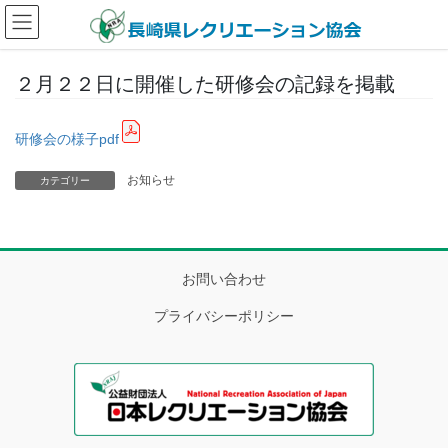
コ
ナ
ン
ビ
テ
ゲ
ン
ー
２月２２日に開催した研修会の記録を掲載
ツ
シ
へ
ョ
ス
ン
研修会の様子pdf
キ
に
ッ
移
お知らせ
カテゴリー
プ
動
お問い合わせ
プライバシーポリシー