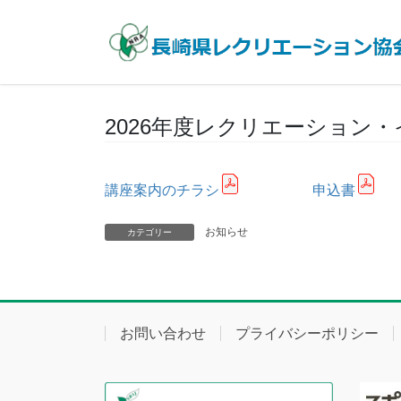
コ
ナ
ン
ビ
テ
ゲ
ン
ー
ツ
シ
へ
ョ
2026年度レクリエーション
ス
ン
キ
に
ッ
移
講座案内のチラシ
申込書
プ
動
お知らせ
カテゴリー
お問い合わせ
プライバシーポリシー